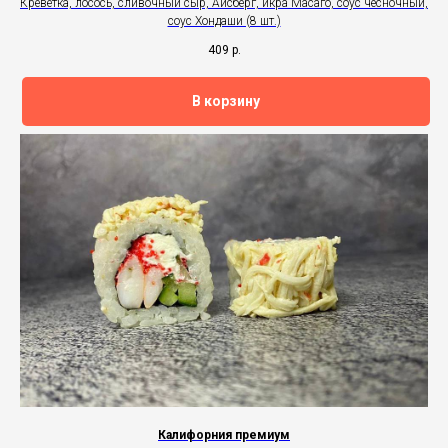
Креветка, лосось, сливочный сыр, Айсберг, икра Масаго, соус чесночный,
соус Хондаши (8 шт.)
409
р.
В корзину
Калифорния премиум