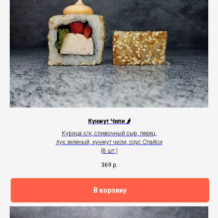
Кунжут Чили 🌶
Курица х/к, сливочный сыр, перец,
лук зеленый, кунжут чили, соус Спайси
(8 шт.)
369
р.
В корзину