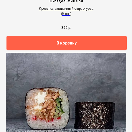
Филадельфия Эби
Креветка, сливочный сыр, огурец
(8 шт.)
399
р.
В корзину