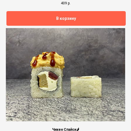
409
р.
В корзину
Чикен Спайси🌶