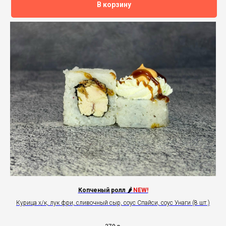
В корзину
Копченый ролл 🌶
NEW!
Курица х/к, лук фри, сливочный сыр, соус Спайси, соус Унаги (8 шт.)