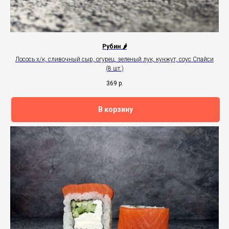
Рубин 🌶
Лосось х/к, сливочный сыр, огурец, зеленый лук, кунжут, соус Спайси
(8 шт.)
369
р.
В корзину