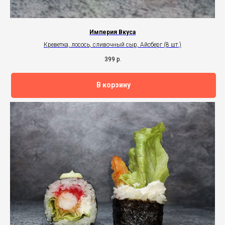
Империя Вкуса
Креветка, лосось, сливочный сыр, Айсберг (8 шт.)
399
р.
В корзину