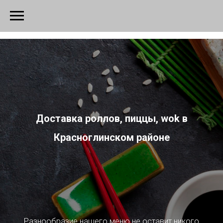
Verification: 963e7d47f459123c
Доставка роллов, пиццы, wok в
Красноглинском районе
Разнообразие нашего меню не оставит никого