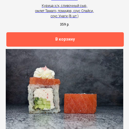
Курица х/к, сливочный сыр,
омлет Тамаго, помидор, соус Спайси,
соус Унаги (8 шт.)
359
р.
В корзину