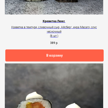
Креветка Люкс
Креветка в темпуре, сливочный сыр, Айсберг, икра Масаго, соус
чесночный
(8 шт.)
389
р.
В корзину